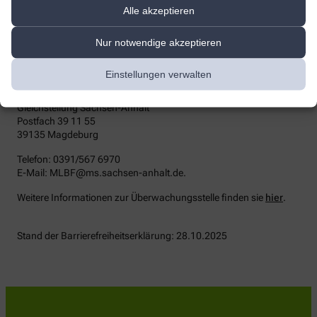
die zuständige Durchsetzungsstelle wenden. Die
Alle akzeptieren
Durchsetzungsstelle unterstützt Sie dabei, ihre Rechte geltend zu
machen. Sie können sich auch an die
Nur notwendige akzeptieren
Marktüberwachungsbehörde wenden:
MLBF - Marktüberwachungsstelle der Länder für die
Einstellungen verwalten
Barrierefreiheit von Produkten und Dienstleistungen
c/o Ministerium für Arbeit, Soziales, Gesundheit und
Gleichstellung Sachsen-Anhalt
Postfach 39 11 55
39135 Magdeburg
Telefon: 0391/567 6970
E-​Mail: MLBF@ms.sachsen-​anhalt.de.
Weitere Informationen zur Überwachungsstelle finden sie
hier
.
Stand der Barrierefreiheitserklärung: 28.10.2025