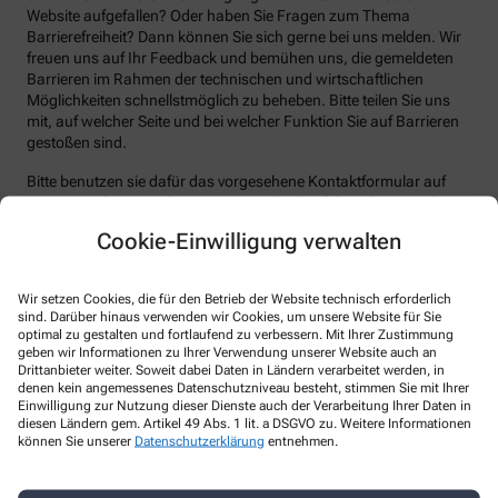
Website aufgefallen? Oder haben Sie Fragen zum Thema
Barrierefreiheit? Dann können Sie sich gerne bei uns melden. Wir
freuen uns auf Ihr Feedback und bemühen uns, die gemeldeten
Barrieren im Rahmen der technischen und wirtschaftlichen
Möglichkeiten schnellstmöglich zu beheben. Bitte teilen Sie uns
mit, auf welcher Seite und bei welcher Funktion Sie auf Barrieren
gestoßen sind.
Bitte benutzen sie dafür das vorgesehene Kontaktformular auf
unserer Website. Sie können uns auch über folgende Wege die
von Ihnen gefundenen Barrieren melden:
Cookie-Einwilligung verwalten
E-Mail: info@batzenberg-apotheke.de
Telefon: +49-766460180
Wir setzen Cookies, die für den Betrieb der Website technisch erforderlich
sind. Darüber hinaus verwenden wir Cookies, um unsere Website für Sie
Telefax: +49-766460186
optimal zu gestalten und fortlaufend zu verbessern. Mit Ihrer Zustimmung
geben wir Informationen zu Ihrer Verwendung unserer Website auch an
Postanschrift: Basler Straße 82 79227 Schallstadt
Drittanbieter weiter. Soweit dabei Daten in Ländern verarbeitet werden, in
denen kein angemessenes Datenschutzniveau besteht, stimmen Sie mit Ihrer
Durchsetzungsverfahren und
Einwilligung zur Nutzung dieser Dienste auch der Verarbeitung Ihrer Daten in
Marktüberwachungsbehörde
diesen Ländern gem. Artikel 49 Abs. 1 lit. a DSGVO zu. Weitere Informationen
können Sie unserer
Datenschutzerklärung
entnehmen.
Sollten Sie auf Mitteilungen oder Anfragen zur Barrierefreiheit
keine zufriedenstellenden Antworten erhalten, können Sie sich an