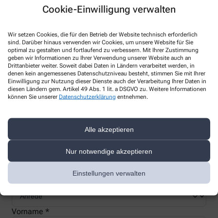
Cookie-Einwilligung verwalten
Wir setzen Cookies, die für den Betrieb der Website technisch erforderlich
sind. Darüber hinaus verwenden wir Cookies, um unsere Website für Sie
Nachweis Ihrer Befreiung
optimal zu gestalten und fortlaufend zu verbessern. Mit Ihrer Zustimmung
geben wir Informationen zu Ihrer Verwendung unserer Website auch an
Drittanbieter weiter. Soweit dabei Daten in Ländern verarbeitet werden, in
denen kein angemessenes Datenschutzniveau besteht, stimmen Sie mit Ihrer
Wenn Sie einen Ausweis über die Befreiung der gesetzlichen
Einwilligung zur Nutzung dieser Dienste auch der Verarbeitung Ihrer Daten in
Zuzahlung haben, können wir diese Info speichern und Sie
diesen Ländern gem. Artikel 49 Abs. 1 lit. a DSGVO zu. Weitere Informationen
müssen Ihren Ausweis nicht immer vorzeigen.
können Sie unserer
Datenschutzerklärung
entnehmen.
Kundenkarte beantragen
Alle akzeptieren
Nur notwendige akzeptieren
Jetzt schnell und einfach online beantragen und beim nächsten
Besuch bei uns in der Apotheke abholen.
Einstellungen verwalten
Anrede
Vorname *