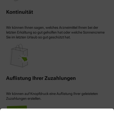
Kontinuität
Wir können Ihnen sagen, welches Arzneimittel Ihnen bei der
letzten Erkältung so gut geholfen hat oder welche Sonnencreme
Sie im letzten Urlaub so gut geschützt hat.
Auflistung Ihrer Zuzahlungen
Wir können auf Knopfdruck eine Auflistung Ihrer geleisteten
Zuzahlungen erstellen.